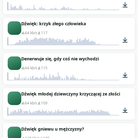
00:19
Dźwięk: krzyk złego człowieka
64 kb/s
117
00:01
Denerwuje się, gdy coś nie wychodzi
64 kb/s
115
00:01
Dźwięk młodej dziewczyny krzyczącej ze złości
64 kb/s
109
00:02
Dźwięk gniewu u mężczyzny?