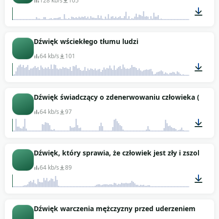
128 kb/s
105
00:01
Dźwięk wściekłego tłumu ludzi
64 kb/s
101
00:13
Dźwięk świadczący o zdenerwowaniu człowieka (gniewa s
64 kb/s
97
00:13
Dźwięk, który sprawia, że człowiek jest zły i zszoko
64 kb/s
89
00:01
Dźwięk warczenia mężczyzny przed uderzeniem