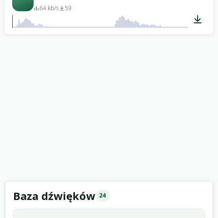
64 kb/s
59
00:04
Baza dźwięków
24