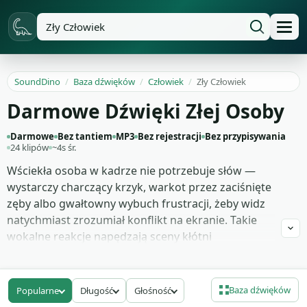
SoundDino
/
Baza dźwięków
/
Człowiek
/
Zły Człowiek
Darmowe Dźwięki Złej Osoby
Darmowe
Bez tantiem
MP3
Bez rejestracji
Bez przypisywania
24 klipów
~4s śr.
Wściekła osoba w kadrze nie potrzebuje słów —
wystarczy charczący krzyk, warkot przez zaciśnięte
zęby albo gwałtowny wybuch frustracji, żeby widz
natychmiast zrozumiał konflikt na ekranie. Takie
wokalne reakcje napędzają sceny kłótni
małżeńskich, momenty starcia z bossem w grze
RPG czy zwiastun thrillera psychologicznego o
rozpadzie rodziny. Pomagają też w podcastach
Baza dźwięków
Popularne
Długość
Głośność
narracyjnych, gdy reżyser dźwięku potrzebuje