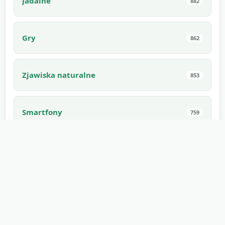
Jadalne
882
Gry
862
Zjawiska naturalne
853
Smartfony
759
Broń Biała
671
Przyciski
670