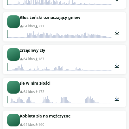
00:01
Głos żeński oznaczający gniew
64 kb/s
211
00:02
zrzędliwy zły
64 kb/s
187
00:03
Ile w nim złości
64 kb/s
173
00:03
Kobieta zła na mężczyznę
64 kb/s
160