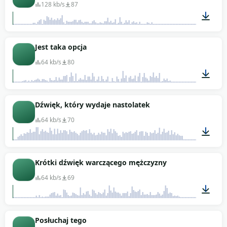
128 kb/s
87
00:01
Jest taka opcja
64 kb/s
80
00:01
Dźwięk, który wydaje nastolatek
64 kb/s
70
00:02
Krótki dźwięk warczącego mężczyzny
64 kb/s
69
00:01
Posłuchaj tego