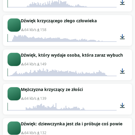
00:01
Dźwięk krzyczącego złego człowieka
64 kb/s
158
00:02
Dźwięk, który wydaje osoba, która zaraz wybuchnie gn
64 kb/s
149
00:02
Mężczyzna krzyczący ze złości
64 kb/s
139
00:02
Dźwięk: dziewczynka jest zła i próbuje coś powiedzieć, 
64 kb/s
132