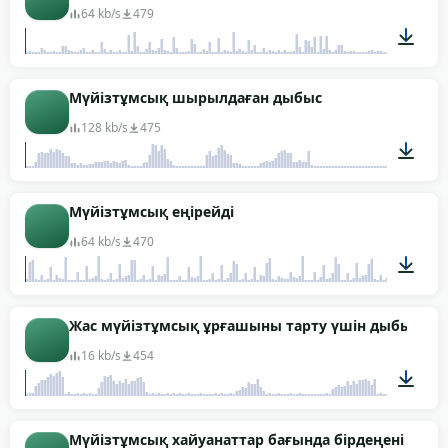
64 kb/s
479
00:14
Мүйізтұмсық шырылдаған дыбыс
128 kb/s
475
00:04
Мүйізтұмсық еңірейді
64 kb/s
470
00:52
Жас мүйізтұмсық ұрғашыны тарту үшін дыбыс ш
16 kb/s
454
00:06
Мүйізтұмсық хайуанаттар бағында бірдеңені ұна