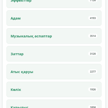
Эффекттер
7126
Адам
4193
Музыкалық аспаптар
3514
Заттар
3120
Атыс қаруы
2277
Көлік
1926
Құрылыс
1858