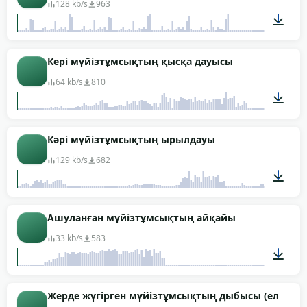
128 kb/s
963
00:31
Кері мүйізтұмсықтың қысқа дауысы
64 kb/s
810
00:02
Кәрі мүйізтұмсықтың ырылдауы
129 kb/s
682
00:02
Ашуланған мүйізтұмсықтың айқайы
33 kb/s
583
00:01
Жерде жүгірген мүйізтұмсықтың дыбысы (еліктеу