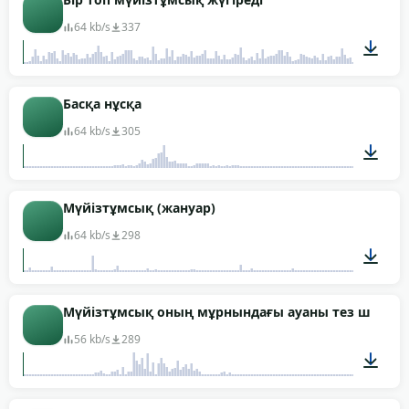
64 kb/s
337
00:35
Басқа нұсқа
64 kb/s
305
00:03
Мүйізтұмсық (жануар)
64 kb/s
298
00:38
Мүйізтұмсық оның мұрнындағы ауаны тез шығары
56 kb/s
289