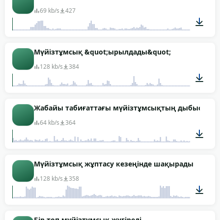
69 kb/s
427
00:11
Мүйізтұмсық &quot;ырылдады&quot;
128 kb/s
384
00:10
Жабайы табиғаттағы мүйізтұмсықтың дыбысы (ш
64 kb/s
364
01:26
Мүйізтұмсық жұптасу кезеңінде шақырады
128 kb/s
358
00:09
Бір топ мүйізтұмсық жүгіреді