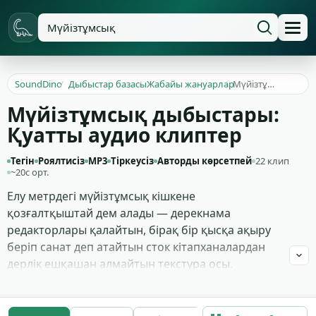
SoundDino
/
Дыбыстар базасы
/
Жабайы жануарлар
/
Мүйізтұмсық
Мүйізтұмсық дыбыстары:
Қуатты аудио клиптер
Тегін
Роялтисіз
MP3
Тіркеусіз
Авторды көрсетпей
22 клип
~20с орт.
Елу метрдегі мүйізтұмсық кішкене
қозғалтқыштай дем алады — дерекнама
редакторлары қалайтын, бірақ бір қысқа ақыру
беріп санат деп атайтын сток кітапханалардан
дерлік ешқашан алмайтын текстура осы.
Мұндағы 22 клип кеңірек: аумақты білдіретін
ауыр пыс, қарсыласу көріністеріне арналған
төменгі агрессивті шабуыл ақыруы, жақыннан