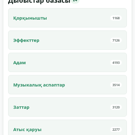
Дыбыстар базасы
Қорқынышты
1168
Эффекттер
7126
Адам
4193
Музыкалық аспаптар
3514
Заттар
3120
Атыс қаруы
2277