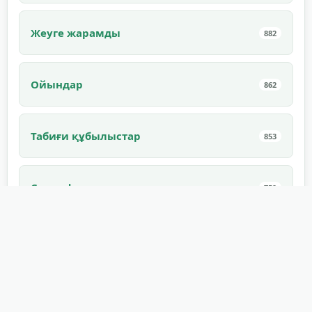
Жеуге жарамды
882
Ойындар
862
Табиғи құбылыстар
853
Смартфондар
759
Суық қару
671
Батырма дыбыстары
670