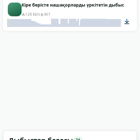
00:30
Кіре берісте нашақорларды үркітетін дыбыс
128 kb/s
467
00:29
24