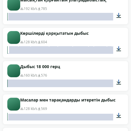
192 kb/s
785
00:30
Көршілерді қорқытатын дыбыс
128 kb/s
604
01:03
Дыбыс 18 000 герц
160 kb/s
576
00:30
Масалар мен тарақандарды итеретін дыбыс
128 kb/s
569