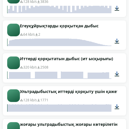
128 kb/s
3836
00:05
Егеуқұйрықтарды қорқытқан дыбыс
64 kb/s
2
00:54
Иттерді қорқытатын дыбыс (ит ысқырығы)
320 kb/s
2508
01:15
Ультрадыбыстық иттерді қорқыту үшін қажет
128 kb/s
1771
01:04
жоғары ультрадыбыстық жоғары көтерілетін элек