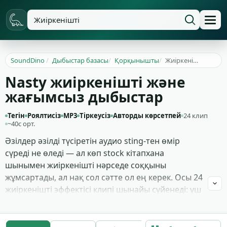
SoundDino
/
Дыбыстар базасы
/
Қорқынышты
/
Жиіркенішті
Nasty жиіркенішті және
жағымсыз дыбыстар
Тегін
Роялтисіз
MP3
Тіркеусіз
Авторды көрсетпей
24 клип
~40с орт.
Әзілдер әзілді түсіретін аудио sting-тен өмір
сүреді не өледі — ал көп stock кітапхана
шынымен жиіркенішті нәрседе соққыны
жұмсартады, ал нақ сол сәтте ол ең керек. Осы 24
жиіркенішті эффектісі клипі шынайы сүйенеді: үш
бөлек регистрдегі killer фарт, мысық, ит, тышқан,
құс пен егеуқұйрықты қуатын өткір жануар-
репеллент тондары, әрі ыңғайсыз сөз