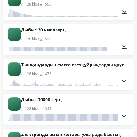
128 kb/s
1556
00:10
Дыбыс 20 килогерц
128 kb/s
1513
00:34
Тышқандарды немесе егеуқұйрықтарды қууға кө
128 kb/s
1475
02:56
Дыбыс 30000 герц
128 kb/s
1344
00:29
электронды аспап жоғары ультрадыбыстық