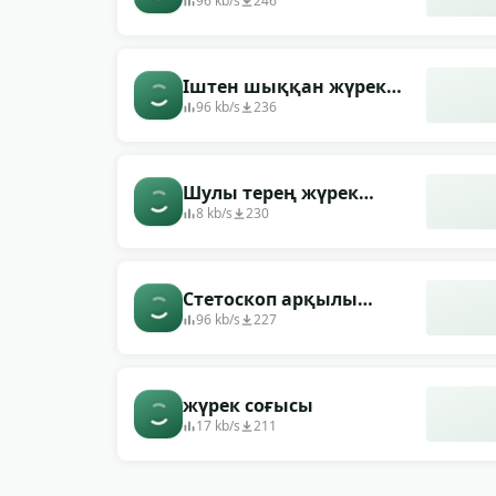
соғысын тыңдайтын
96 kb/s
246
ауруханадан шыққан
дыбыс
Іштен шыққан жүрек
соғысының дыбысы
96 kb/s
236
Шулы терең жүрек
соғысы
8 kb/s
230
Стетоскоп арқылы
естілген тамыр соғу
96 kb/s
227
дыбысы (дәрігер соғуды
тыңдайды)
жүрек соғысы
17 kb/s
211