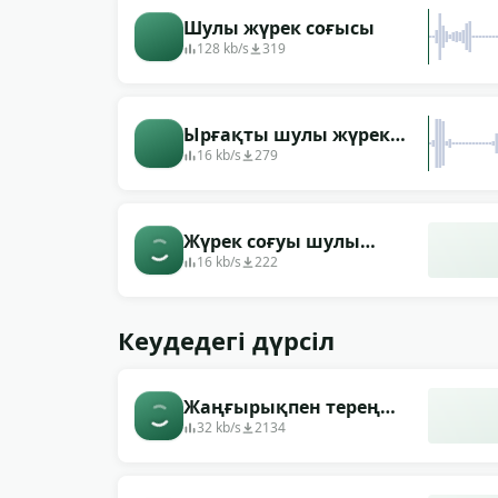
Шулы жүрек соғысы
128 kb/s
319
Ырғақты шулы жүрек
соғысы
16 kb/s
279
Жүрек соғуы шулы
ырғақты
16 kb/s
222
Кеудедегі дүрсіл
Жаңғырықпен терең
жүрек соғысы
32 kb/s
2134