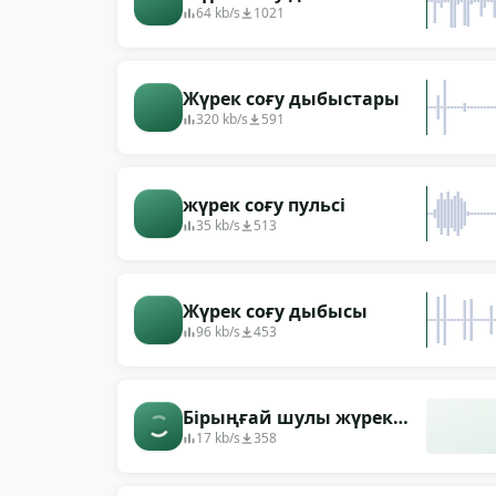
64 kb/s
1021
Жүрек соғу дыбыстары
320 kb/s
591
жүрек соғу пульсі
35 kb/s
513
Жүрек соғу дыбысы
96 kb/s
453
Бірыңғай шулы жүрек
соғысы
17 kb/s
358