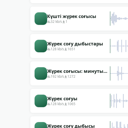
Күшті жүрек соғысы
32 kb/s
1
Жүрек соғу дыбыстары
128 kb/s
1651
Жүрек соғысы: минутына
60 рет
192 kb/s
1272
Жүрек соғуы
128 kb/s
1065
Жүрек соғу дыбысы