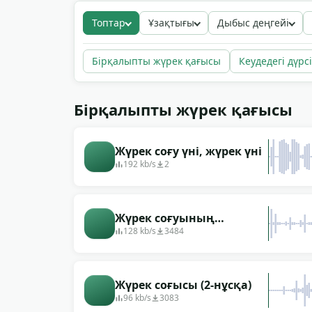
физиологиялық тыныштыққа ең жылдам жол
Топтар
Ұзақтығы
Дыбыс деңгейі
жоғары темпке көтеріп, диалогсыз қысым 
кардиограмма сигналына сүйенеді. Кеспеге
жүктеу.
Бірқалыпты жүрек қағысы
Кеудедегі дүрс
Бірқалыпты жүрек қағысы
Жүрек соғу үні, жүрек үні
192 kb/s
2
Жүрек соғуының
дыбыстары мен пульсі
128 kb/s
3484
Жүрек соғысы (2-нұсқа)
96 kb/s
3083