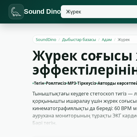
Sound Dino
SoundDino
/
Дыбыстар базасы
/
Адам
/
Жүрек
Жүрек соғысы
эффектілеріні
Тегін
Роялтисіз
MP3
Тіркеусіз
Авторды көрсетпе
Тыныштықтағы кеудеге стетоскоп тигіз — лү
қорқынышты ишаралау үшін жүрек соғысын 
кинематографиялықты да береді: 60 BPM м
аурухана мониторының тұрақты ЭКГ кардио
Бәрі тегін.
Медитация арналары мен зейін қолданбал