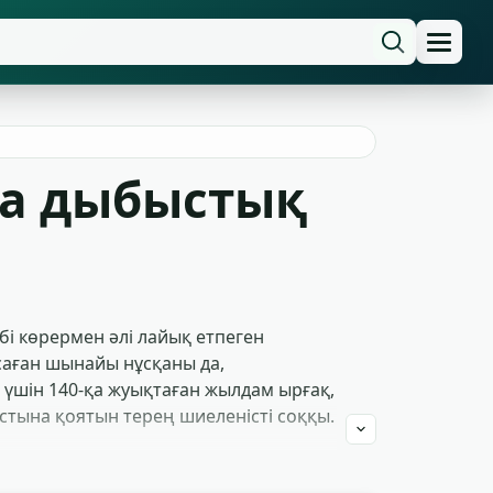
ма дыбыстық
бі көрермен әлі лайық етпеген
саған шынайы нұсқаны да,
үшін 140-қа жуықтаған жылдам ырғақ,
стына қоятын терең шиеленісті соққы.
у жүрек соғысына синхрондалу —