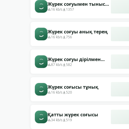
Жүрек соғуымен тыныс
алу
16 kb/s
1357
Жүрек соғуы анық терең
16 kb/s
756
Жүрек соғуы дірілмен
тыныш
87 kb/s
582
Жүрек соғысы тұнық
16 kb/s
520
Қатты жүрек соғысы
34 kb/s
519