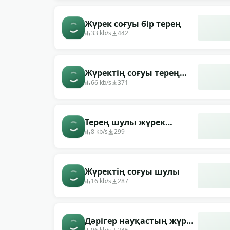
Жүрек соғуы бір терең
33 kb/s
442
Жүректің соғуы терең
жалғыз
66 kb/s
371
Терең шулы жүрек
соғысы
8 kb/s
299
Жүректің соғуы шулы
16 kb/s
287
Дәрігер науқастың жүрек