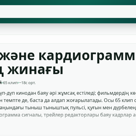
 және кардиограм
ң жинағы
й
65 клип
~18с орт.
п-дүп кинодан баяу әрі жұмсақ естіледі; фильмдердің кө
темпте де, баста да алдап жоғарылатады. Осы 65 клип 
аңындағы тыныш тыныштық пульсі, қуғын мен дүрбелең 
грамма сигналы, трейлер редакторлары баяу кадрлар а
ары тыныш пульс материалын пайдаланады, өйткені бая