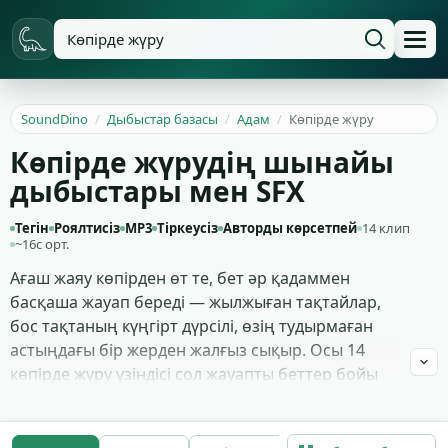
SoundDino
/
Дыбыстар базасы
/
Адам
/
Көпірде жүру
Көпірде жүрудің шынайы
дыбыстары мен SFX
Тегін
Роялтисіз
MP3
Тіркеусіз
Авторды көрсетпей
14 клип
~16с орт.
Ағаш жаяу көпірден өт те, бет әр қадаммен
басқаша жауап береді — жылжыған тақтайлар,
бос тақтаның күңгірт дүрсілі, өзің тудырмаған
астыңдағы бір жерден жалғыз сықыр. Осы 14
көпірде жүру үзіндісі сол жауапты беттер бойы
қуады: ауа райынан тозған тақтайдағы ауыр
етіктер, металл торлы тақтадағы резеңке-
табанды қадамдар, тербелген арқан көпірдегі