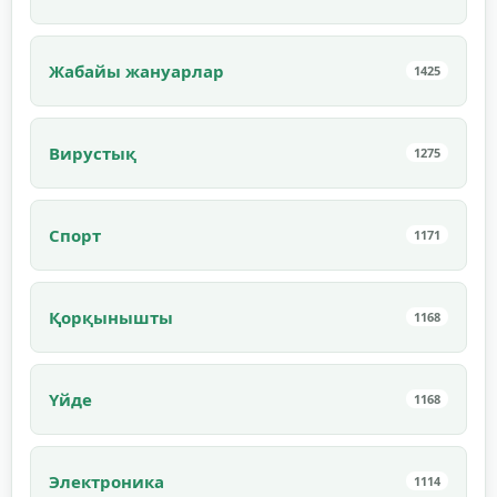
Жабайы жануарлар
1425
Вирустық
1275
Спорт
1171
Қорқынышты
1168
Үйде
1168
Электроника
1114