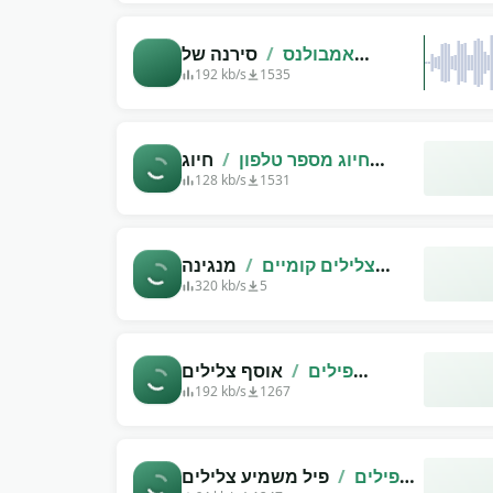
אמבולנס
/
סירנה של
אמבולנס (דו-צלילים)
192 kb/s
1535
חיוג מספר טלפון
/
חיוג
צלילים, צפצופים קצרים
128 kb/s
1531
צלילים קומיים
/
מנגינה
מצחיקה לאנימציה
320 kb/s
5
פילים
/
אוסף צלילים
שמשמיע פיל
192 kb/s
1267
פילים
/
פיל משמיע צלילים