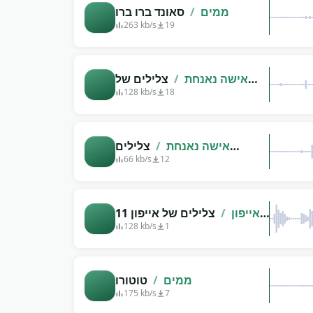
ממים
/
סאונד ברו ברו
263 kb/s
19
אישה נאנחת
/
צלילים של
בחורה מאוננת
128 kb/s
18
אישה נאנחת
/
צלילים
אמיתיים של אורגזמה נשית
66 kb/s
12
אייפון
/
צלילים של אייפון 11
פרו
128 kb/s
1
ממים
/
טוטורו
175 kb/s
7