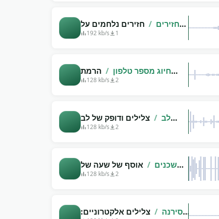
חזירים
/
חזירים נלחמים על
צלילים
192 kb/s
1
חיוג מספר טלפון
/
הרמת
השפופרת, חיוג לטלפון צלילים,
128 kb/s
2
צפצופים ארוכים
לב
/
צלילים ודופק של לב
פועם
128 kb/s
2
שכנים
/
אוסף של שעה של
צלילים מעצבנים לשכנים
128 kb/s
2
סירנה
/
צלילים אלקטרוניים: