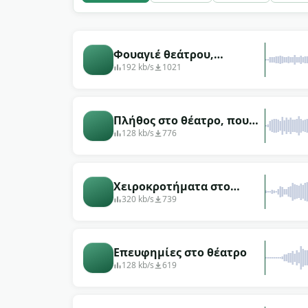
χαρακτήρας. Όλη η συλλογή δωρεάν για κατ
Φουαγιέ θεάτρου,
θόρυβος, φωνές πριν από
192 kb/s
1021
την παράσταση
Πλήθος στο θέατρο, που
στήνει μια συμφωνική
128 kb/s
776
ορχήστρα
Χειροκροτήματα στο
θέατρο (400 άτομα)
320 kb/s
739
Επευφημίες στο θέατρο
128 kb/s
619