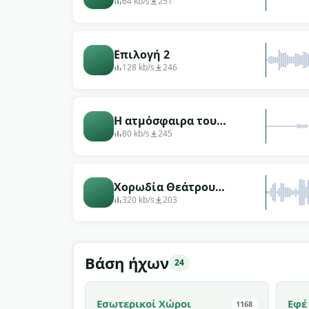
κοινό άρχισε να
64 kb/s
251
χειροκροτεί
Επιλογή 2
128 kb/s
246
Η ατμόσφαιρα του
θεάτρου πριν από την
80 kb/s
245
παράσταση του θιάσου
Χορωδία Θεάτρου
Μπολσόι
320 kb/s
203
Βάση ήχων
24
Εσωτερικοί Χώροι
Εφέ
1168