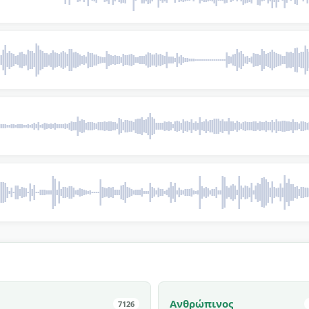
Ανθρώπινος
7126