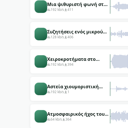
Μια ψιθυριστή φωνή στο
θέατρο
192 kb/s
411
Συζητήσεις ενός μικρού
πλήθους στο καμαρίνι του
128 kb/s
406
θεάτρου
Χειροκροτήματα στο
θέατρο
192 kb/s
394
Αστεία χιουμοριστική
σκηνή στο θέατρο
192 kb/s
1
Ατμοσφαιρικός ήχος του
πλήθους στο ρωσικό
64 kb/s
364
θέατρο (πριν από την