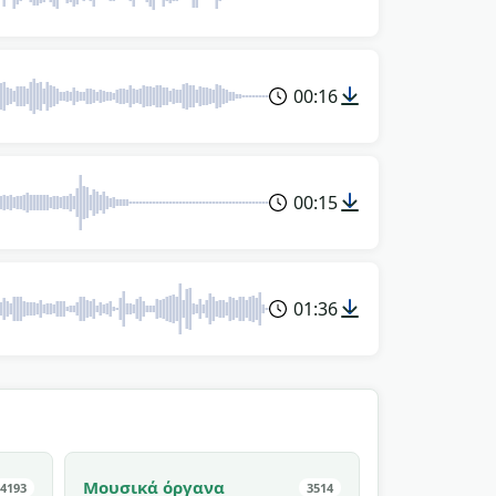
00:16
00:15
01:36
Μουσικά όργανα
4193
3514