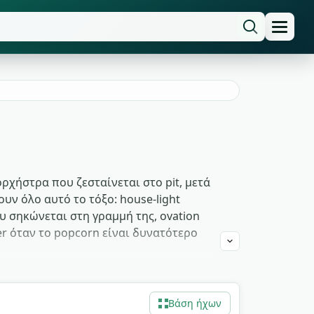
ρχήστρα που ζεσταίνεται στο pit, μετά
υν όλο αυτό το τόξο: house-light
 σηκώνεται στη γραμμή της, ovation
er όταν το popcorn είναι δυνατότερο
ειά YouTube intro χρησιμοποιεί τα
Μια σκηνή film-within-a-film χτισμένη
Βάση ήχων
υλά την τοποθεσία πριν μιλήσει