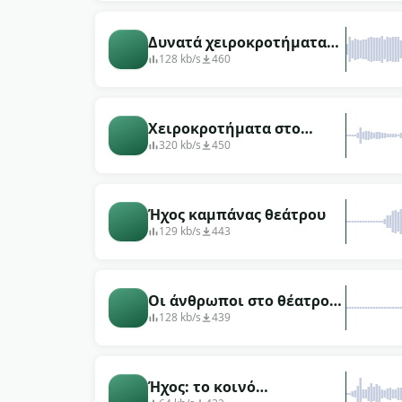
ορχήστρας
Δυνατά χειροκροτήματα
στο θέατρο
128 kb/s
460
Χειροκροτήματα στο
θέατρο (200 άτομα)
320 kb/s
450
Ήχος καμπάνας θεάτρου
129 kb/s
443
Οι άνθρωποι στο θέατρο
βήχουν
128 kb/s
439
Ήχος: το κοινό