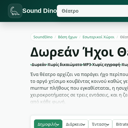
Sound Dino
SoundDino
/
Βάση ήχων
/
Εσωτερικοί Χώροι
/
Θέα
Δωρεάν Ήχοι Θ
Δωρεάν
Χωρίς δικαιώματα
MP3
Χωρίς εγγραφή
Χω
Ένα θέατρο αρχίζει να παράγει ήχο περίπου
το αργό χτίσιμο κουβέντας κοινού καθώς γεμ
murmur πλήθους που εγκαθίσταται, η ησυχί
χειροκροτήματος σε τρεις εντάσεις, και η 
από κάθε φωνή.
Foley σκηνικού έργου πιάνει το σήκωμα αυλ
σύντομα ξεσπάσματα χειροκροτήματος ως cele
Δημοφιλή
Διάρκεια
Ένταση
Bitrat
στο movie theater bed — projector hum, μα