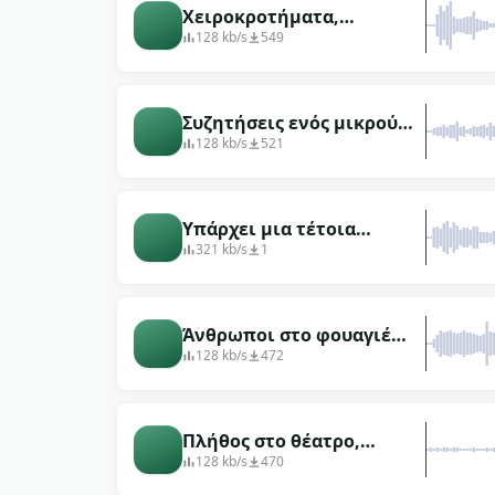
Χειροκροτήματα,
συζητήσεις του πλήθους
128 kb/s
549
στο θέατρο
Συζητήσεις ενός μικρού
πλήθους στο θέατρο
128 kb/s
521
Υπάρχει μια τέτοια
επιλογή
321 kb/s
1
Άνθρωποι στο φουαγιέ
του θεάτρου.
128 kb/s
472
Πλήθος στο θέατρο,
χειροκροτήματα,
128 kb/s
470
κούρδισμα συμφωνικής