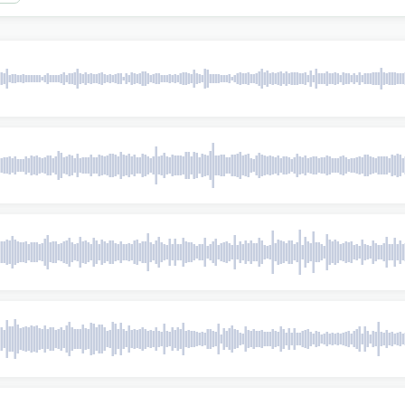
εβάσετε MP3, χωρίς πνευματικά δικαιώματα.