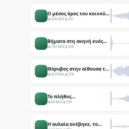
παράσταση)
Ο μέσος όρος του κοινού
στο θέατρο.
320 kb/s
331
Βήματα στη σκηνή ενός
άδειου θεάτρου
192 kb/s
328
Θόρυβος στην αίθουσα του
θεάτρου κατά τη διάρκεια
224 kb/s
276
του διαλείμματος
Το πλήθος
πανικοβάλλεται, ο
80 kb/s
256
θόρυβος
Η αυλαία ανέβηκε, το