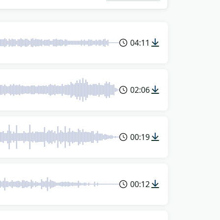
04:11
02:06
00:19
00:12