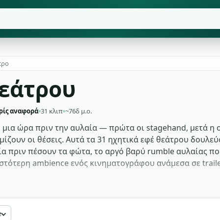
τρο
εάτρου
ρίς αναφορά
31 κλιπ
~76δ μ.ο.
 μια ώρα πριν την αυλαία — πρώτα οι stagehand, μετά η ο
ίζουν οι θέσεις. Αυτά τα 31 ηχητικά εφέ θεάτρου δουλεύο
α πριν πέσουν τα φώτα, το αργό βαρύ rumble αυλαίας που
ζεστότερη ambience ενός κινηματογράφου ανάμεσα σε trail
αίας και το murmur κοινού για ανοιχτήρια montage. Δουλ
bration cue χωρίς να ακούγεται σαν sitcom laugh track. 
e
κρινό γέλιο κοινού, ο απαλός κρότος μεντεσέ θέσης — πο