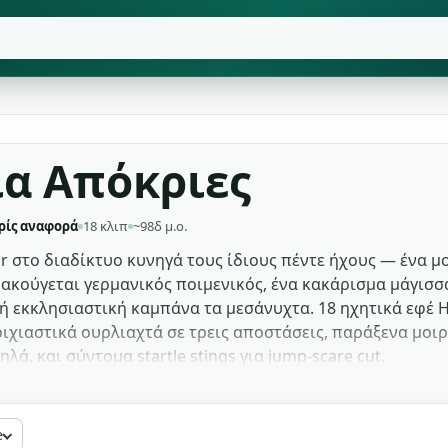
ια Απόκριες
ρίς αναφορά
18 κλιπ
~98δ μ.ο.
or στο διαδίκτυο κυνηγά τους ίδιους πέντε ήχους — ένα 
ακούγεται γερμανικός ποιμενικός, ένα κακάρισμα μάγισσα
νή εκκλησιαστική καμπάνα τα μεσάνυχτα. 18 ηχητικά εφέ
ριχιαστικά ουρλιαχτά σε τρεις αποστάσεις, παράξενα μο
ά, και σύντομα startle stings για jump-scare cut.
ambience γιατί γεμίζουν χώρο πίσω από κοστούμια χωρίς 
ν τα πιο σύντομα καρκαρίσματα και μοιρολόγια — στίζουν 
e
τα tracks φιλικά προς προβολή. Όλο το σετ είναι δωρεάν 