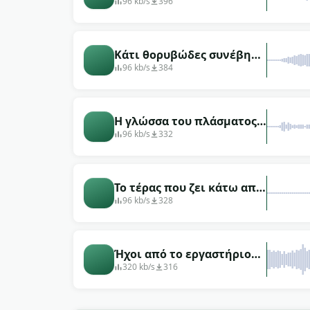
το μυαλό σας
96 kb/s
396
Κάτι θορυβώδες συνέβη
σε αυτό το δωμάτιο,
96 kb/s
384
έλεγξε την ντουλάπα όταν
σβήσουν τα φώτα
Η γλώσσα του πλάσματος
αρχίζει να σφυρίζει σαν
96 kb/s
332
φίδι
Το τέρας που ζει κάτω από
το κρεβάτι σου
96 kb/s
328
Ήχοι από το εργαστήριο
όπου έγινε το κακό
320 kb/s
316
πείραμα