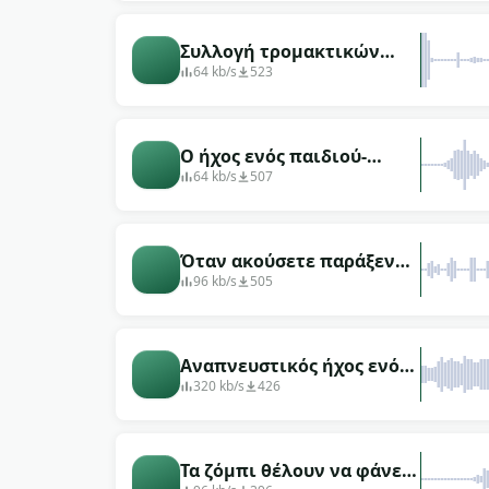
Συλλογή τρομακτικών
ήχων Halloween για
64 kb/s
523
επεξεργασία
Ο ήχος ενός παιδιού-
φάντασμα που
64 kb/s
507
παρασύρεται προς τον
εαυτό του
Όταν ακούσετε παράξενα,
τρομακτικά τριξίματα στο
96 kb/s
505
υπόγειο, πηγαίνετε να το
δείτε.
Αναπνευστικός ήχος ενός
φοβισμένου ατόμου που
320 kb/s
426
κατέληξε σε ένα
εγκαταλελειμμένο σπίτι
Τα ζόμπι θέλουν να φάνε