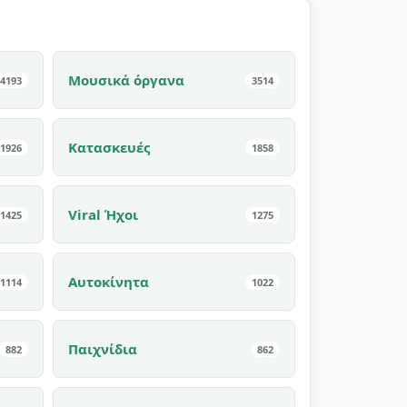
Μουσικά όργανα
4193
3514
Κατασκευές
1926
1858
Viral Ήχοι
1425
1275
Αυτοκίνητα
1114
1022
Παιχνίδια
882
862