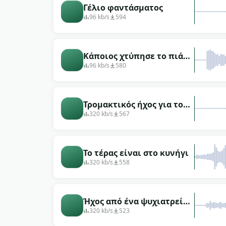
Γέλιο φαντάσματος
96 kb/s
594
Κάποιος χτύπησε το πιάνο
σε ένα εγκαταλελειμμένο
96 kb/s
580
άδειο σπίτι
Τρομακτικός ήχος για το
Halloween
320 kb/s
567
Το τέρας είναι στο κυνήγι
320 kb/s
558
Ήχος από ένα ψυχιατρείο
όπου σε περιμένουν
320 kb/s
523
φόβοι