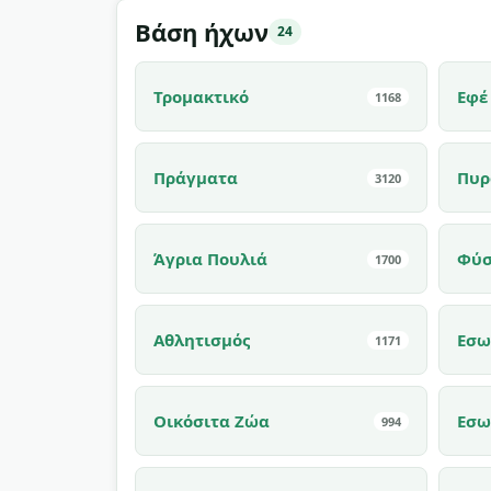
Βάση ήχων
24
Τρομακτικό
Εφέ
1168
Πράγματα
Πυρ
3120
Άγρια Πουλιά
Φύ
1700
Αθλητισμός
Εσω
1171
Οικόσιτα Ζώα
Εσω
994