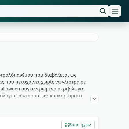
μοιρολόι ανέμου που διαβάζεται ως
ς που πετυχαίνει χωρίς να γλιστρά σε
 Halloween συγκεντρωμένα ακριβώς για
ιρολόγια φαντασμάτων, καρκαρίσματα
να συγκρούονται με το cast.
cuts χωρίς να χρειάζονται fade. Party
Βάση ήχων
για κατεβάσετε MP3 χωρίς signup ή