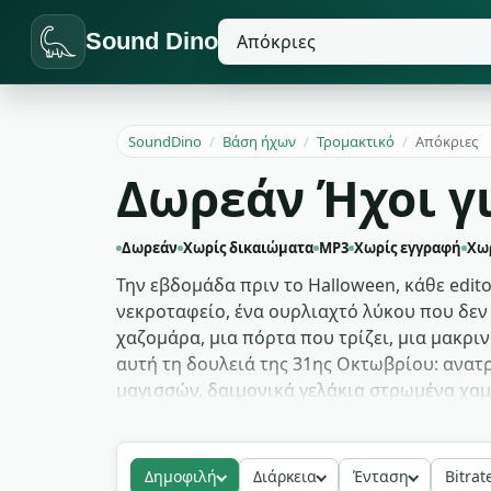
Sound Dino
SoundDino
/
Βάση ήχων
/
Τρομακτικό
/
Απόκριες
Δωρεάν Ήχοι γ
Δωρεάν
Χωρίς δικαιώματα
MP3
Χωρίς εγγραφή
Χω
Την εβδομάδα πριν το Halloween, κάθε edit
νεκροταφείο, ένα ουρλιαχτό λύκου που δεν 
χαζομάρα, μια πόρτα που τρίζει, μια μακρι
αυτή τη δουλειά της 31ης Οκτωβρίου: ανατ
μαγισσών, δαιμονικά γελάκια στρωμένα χαμηλ
Στοιχειωμένα σπίτια κάνουν loop τα μακρά 
Compilation YouTube και TikTok edit τραβού
Δημοφιλή
Διάρκεια
Ένταση
Bitrat
host που στήνουν τρόμο στο σπίτι πιάνουν 