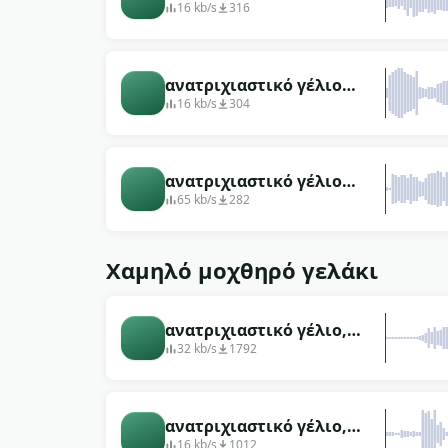
τεράστιο μελωδικό
16 kb/s
316
ανατριχιαστικό γέλιο
μοναχική γυναίκα στο
16 kb/s
304
διάστημα ψηλή
ανατριχιαστικό γέλιο
αιχμηρό θηλυκό ψηλά στο
65 kb/s
282
διάστημα
Χαμηλό μοχθηρό γελάκι
ανατριχιαστικό γέλιο,
μικρό μελωδικό αρσενικό
32 kb/s
1792
ανατριχιαστικό γέλιο,
κοντός άντρας
16 kb/s
1012