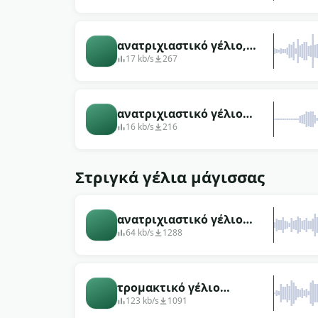
άνδρας
ανατριχιαστικό γέλιο,
κοντός άντρας με πνιχτό
17 kb/s
267
μπούστο
ανατριχιαστικό γέλιο
μοναχικό θορυβώδες
16 kb/s
216
αρσενικό ηρεμία
Στριγκά γέλια μάγισσας
ανατριχιαστικό γέλιο
γυναίκα αιχμηρό
64 kb/s
1288
μελωδικό
τρομακτικό γέλιο
μοναχικό παιδί στο
123 kb/s
1091
διάστημα