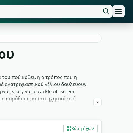
ου
s του πού κόβει, ή ο τρόπος που η
εφέ ανατριχιαστικού γέλιου δουλεύουν
ός scary voice cackle off-screen
yme παράδοση, και το ηχητικό εφέ
αι τρόμο. Indie game devs που
Το ηχητικό εφέ evil γέλιου
Βάση ήχων
διαβάζεται ως comedy ή απειλή. Όλα