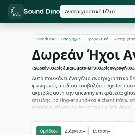
Sound Dino
SoundDino
/
Βάση ήχων
/
Τρομακτικό
/
Ανατριχιασ
Δωρεάν Ήχοι Α
Δωρεάν
Χωρίς δικαιώματα
MP3
Χωρίς εγγραφή
Χω
Αυτό που κάνει ένα γέλιο ανατριχιαστικό δε
φωνή ενός παιδιού κουβαλάει register που 
ακριβώς αυτή την uncanny επικράτεια: ghost
απειλής, το ring-around-rosie chant πάνω σ
maniacal γέλιου για το cartoon-villain άκρο.
Δουλειά horror feature πιάνει το ghost-gir
δουλεύουν first-person horror στρώνουν του
Ομάδες
Διάρκεια
Ένταση
διπλασιάζεται ως parody cue σε animation 