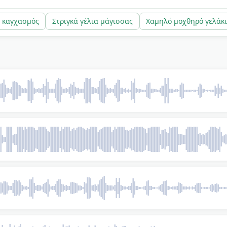
ωρίς signup, χωρίς πνευματικά δικαιώματα.
 καγχασμός
Στριγκά γέλια μάγισσας
Χαμηλό μοχθηρό γελάκι