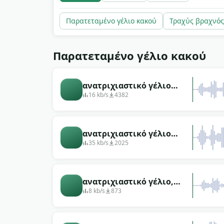
δωρεάν για λήψη για κάθε horror project, χ
Παρατεταμένο γέλιο κακού
Τραχύς βραχνός
Παρατεταμένο γέλιο κακού
ανατριχιαστικό γέλιο
μονόχρονο αρσενικό ζελέ
16 kb/s
4382
ανατριχιαστικό γέλιο
μοναχικό αρσενικό ζελέ
35 kb/s
2025
αιχμηρό
ανατριχιαστικό γέλιο,
μοναχικός μακρύς άντρας
8 kb/s
873