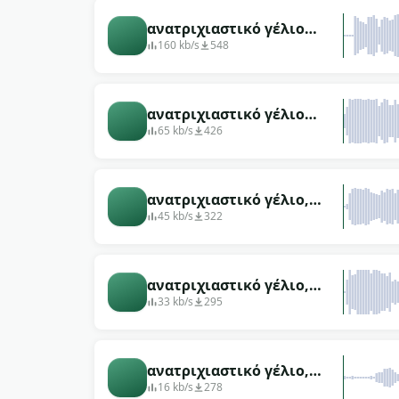
ανατριχιαστικό γέλιο
μοναχικό σκληρό
160 kb/s
548
θορυβώδες
ανατριχιαστικό γέλιο
μοναχικό σκληρό
65 kb/s
426
θορυβώδες αρσενικό
ανατριχιαστικό γέλιο,
θορυβώδες, μόνος άντρας
45 kb/s
322
ανατριχιαστικό γέλιο,
άγαμος άνδρας, σκληρός
33 kb/s
295
ανατριχιαστικό γέλιο,
μοναχικός θορυβώδης
16 kb/s
278