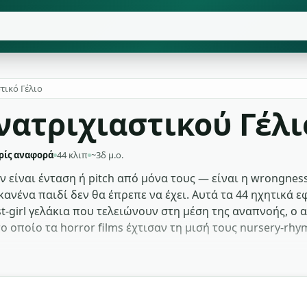
τικό Γέλιο
νατριχιαστικού Γέλι
ρίς αναφορά
44 κλιπ
~3δ μ.ο.
ν είναι ένταση ή pitch από μόνα τους — είναι η wrongnes
κανένα παιδί δεν θα έπρεπε να έχει. Αυτά τα 44 ηχητικά 
-girl γελάκια που τελειώνουν στη μέση της αναπνοής, ο αργ
το οποίο τα horror films έχτισαν τη μισή τους nursery-rh
l και chant υλικό γιατί ζουν στον χώρο ανάμεσα σε μνήμη κ
ς demonic laughter ήχους κάτω από doorway transitions. 
και meme work — pitched και looped, η ίδια ηχογράφηση 