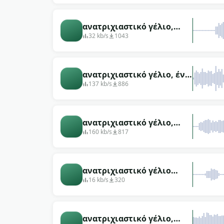
ανατριχιαστικό γέλιο,
ανύπαντρη γυναίκα,
32 kb/s
1043
μελωδικό, υψηλής
συχνότητας
ανατριχιαστικό γέλιο, ένα
παιδικό καρτούν
137 kb/s
886
ανατριχιαστικό γέλιο,
μονό αιχμηρό θηλυκό
160 kb/s
817
ανατριχιαστικό γέλιο
ανύπαντρη γυναίκα
16 kb/s
320
χαμηλό
ανατριχιαστικό γέλιο,