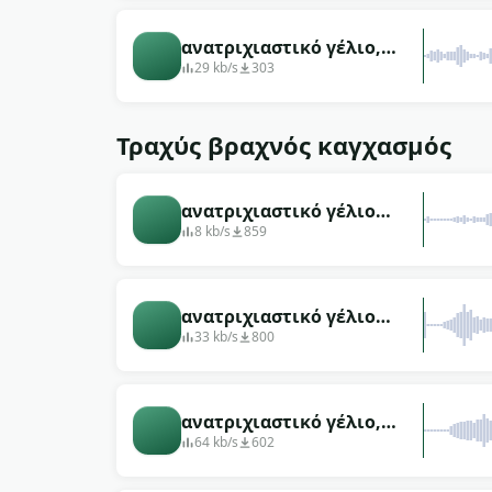
ανατριχιαστικό γέλιο,
μικρό αρσενικό με ζελέ
29 kb/s
303
Τραχύς βραχνός καγχασμός
ανατριχιαστικό γέλιο
αρσενικό τρομακτικό
8 kb/s
859
αιχμηρό
ανατριχιαστικό γέλιο
μοναχικό θορυβώδες
33 kb/s
800
αρσενικό κοντός
ανατριχιαστικό γέλιο,
άγριος άντρας
64 kb/s
602