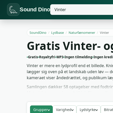
Sound Dino
SoundDino
/
Lydbase
/
Naturfænomener
/
Vinter
Gratis Vinter- 
Gratis
Royaltyfri
MP3
Ingen tilmelding
Ingen kredi
Vinter er mere en lydprofil end et billede. 
lægger sig oven på et landskab uden løv — det
kameraet viser åndedrættet, og publikum læg
Samlingen dækker 58 optagelser med fodtrin 
Materialet egner sig godt til julefilm, nordic
biblioteket gratis og bruge det royalty-fri i
Grupper
Varighed
Lydstyrke
Bitra