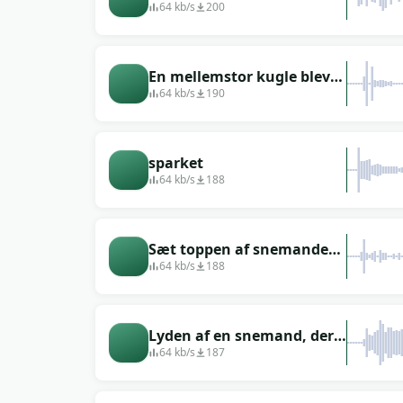
64 kb/s
200
En mellemstor kugle blev
placeret på bunden af
64 kb/s
190
snemanden (vi samler en
snemand)
sparket
64 kb/s
188
Sæt toppen af snemanden i
midten
64 kb/s
188
Lyden af en snemand, der
bliver slået
64 kb/s
187