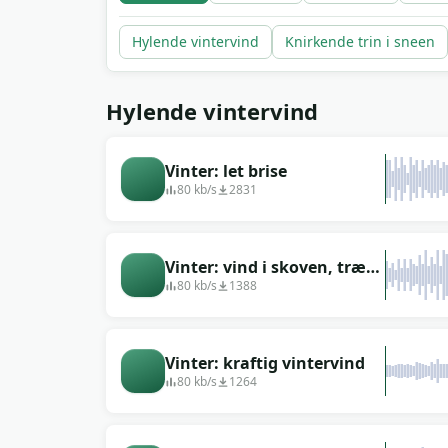
Hylende vintervind
Knirkende trin i sneen
Hylende vintervind
Vinter: let brise
80 kb/s
2831
Vinter: vind i skoven, træer
knirker
80 kb/s
1388
Vinter: kraftig vintervind
80 kb/s
1264