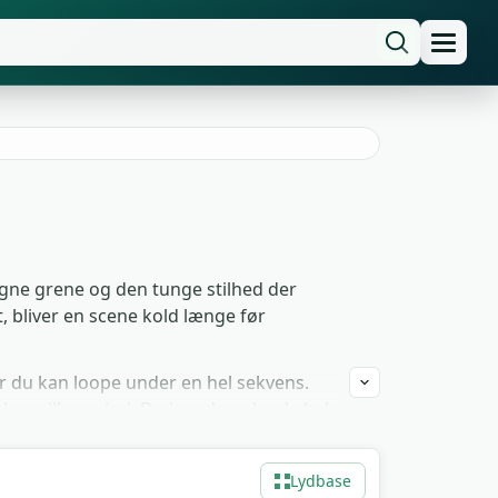
nøgne grene og den tunge stilhed der
, bliver en scene kold længe før
r du kan loope under en hel sekvens.
række spilleren ind. Du kan downloade hele
den ekstra papirarbejde.
Lydbase