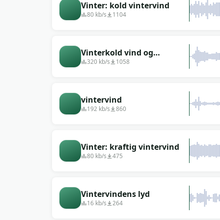
Vinter: kold vintervind
80 kb/s
1104
Vinterkold vind og
omgivende lyd af kold vind
320 kb/s
1058
vintervind
192 kb/s
860
Vinter: kraftig vintervind
80 kb/s
475
Vintervindens lyd
16 kb/s
264