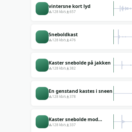
vintersne kort lyd
128 kb/s
657
Sneboldkast
128 kb/s
476
Kaster snebolde på jakken
128 kb/s
382
En genstand kastes i sneen
128 kb/s
378
Kaster snebolde mod
bilvinduet
128 kb/s
337