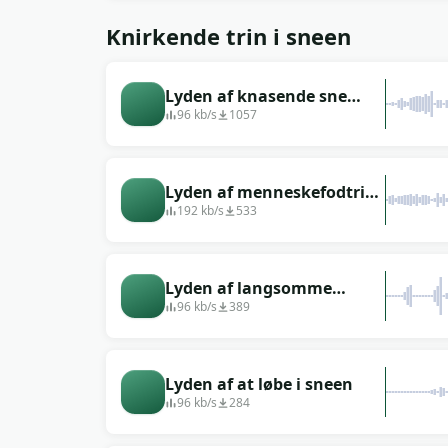
Knirkende trin i sneen
Lyden af knasende sne
under fødderne (knirken
96 kb/s
1057
fra skoene)
Lyden af menneskefodtrin
på sprød sne ved -30 grader
192 kb/s
533
om natten
Lyden af langsomme
fodtrin på store snedriver
96 kb/s
389
(sne der bryder)
Lyden af at løbe i sneen
96 kb/s
284