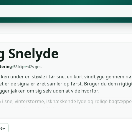
og Snelyde
tering
58 klip
~42s gns.
Knirken under en støvle i tør sne, en kort vindbyge gennem 
 er de signaler øret samler op først. Bruger du dem rigtigt
ger jakken om sig selv uden at vide hvorfor.
i sne, vinterstorme, isknækkende lyde og rolige bagtæppe
 noir, podcasts om friluftsliv og spil hvor en isbiotop skal t
 både skole-, undervisnings- og kommercielle produktioner u
te