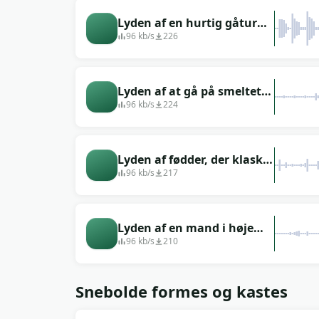
Lyden af en hurtig gåtur
gennem sneen under en
96 kb/s
226
snestorm
Lyden af at gå på smeltet
sne om foråret
96 kb/s
224
Lyden af fødder, der klasker
på frosne vandpytter
96 kb/s
217
Lyden af en mand i høje
hæle, der går på et isglat
96 kb/s
210
gulv i overtøj
Snebolde formes og kastes