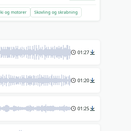
ski og motorer
Skovling og skrabning
01:27
01:20
01:25