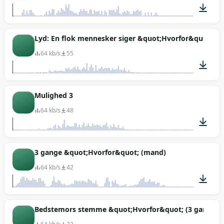
00:01
Lyd: En flok mennesker siger &quot;Hvorfor&quot; (wa
64 kb/s
55
00:01
Mulighed 3
64 kb/s
48
00:01
3 gange &quot;Hvorfor&quot; (mand)
64 kb/s
42
00:03
Bedstemors stemme &quot;Hvorfor&quot; (3 gange)