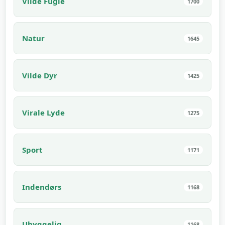
Vilde Fugle
1700
Natur
1645
Vilde Dyr
1425
Virale Lyde
1275
Sport
1171
Indendørs
1168
Uhyggelig
1168