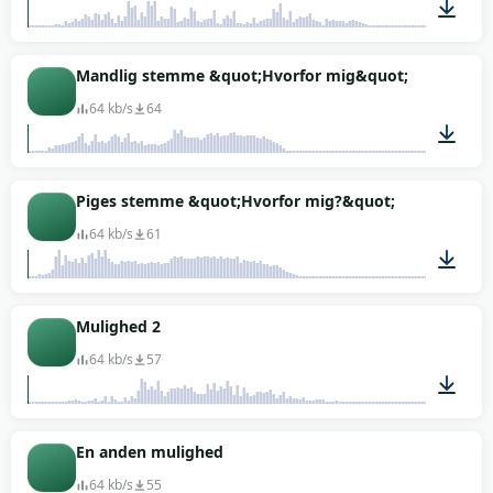
00:01
Mandlig stemme &quot;Hvorfor mig&quot;
64 kb/s
64
00:02
Piges stemme &quot;Hvorfor mig?&quot;
64 kb/s
61
00:02
Mulighed 2
64 kb/s
57
00:01
En anden mulighed
64 kb/s
55