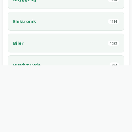
Elektronik
1114
Biler
1022
Husdyr Lyde
994
Indendørs Lyde
910
Spiselig
882
Lyd til Spil
862