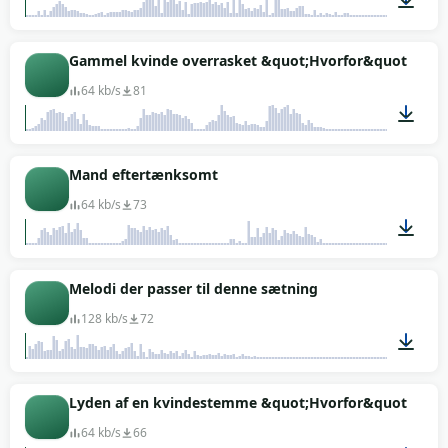
00:01
Gammel kvinde overrasket &quot;Hvorfor&quot;
64 kb/s
81
00:03
Mand eftertænksomt
64 kb/s
73
00:04
Melodi der passer til denne sætning
128 kb/s
72
00:06
Lyden af en kvindestemme &quot;Hvorfor&quot; (spør
64 kb/s
66