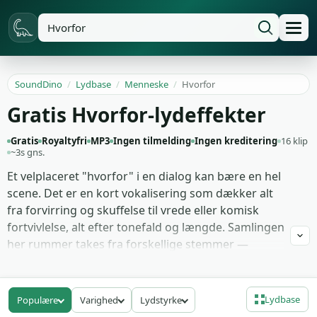
SoundDino
/
Lydbase
/
Menneske
/
Hvorfor
Gratis Hvorfor-lydeffekter
Gratis
Royaltyfri
MP3
Ingen tilmelding
Ingen kreditering
16 klip
~3s gns.
Et velplaceret "hvorfor" i en dialog kan bære en hel
scene. Det er en kort vokalisering som dækker alt
fra forvirring og skuffelse til vrede eller komisk
fortvivlelse, alt efter tonefald og længde. Samlingen
her rummer takes fra forskellige stemmer —
mand, kvinde, barn — i flere følelsesleje, så du kan
vælge nuancen der matcher karakterens reaktion
frem for at gribe det første klip der ligger øverst.
Lydbase
Populære
Varighed
Lydstyrke