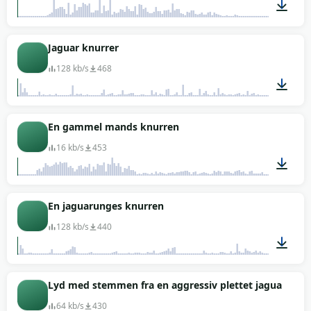
00:03
Jaguar knurrer
128 kb/s
468
00:56
En gammel mands knurren
16 kb/s
453
00:04
En jaguarunges knurren
128 kb/s
440
00:32
Lyd med stemmen fra en aggressiv plettet jaguar
64 kb/s
430