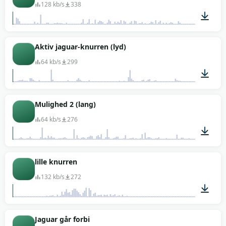
128 kb/s
338
01:02
Aktiv jaguar-knurren (lyd)
64 kb/s
299
00:12
Mulighed 2 (lang)
64 kb/s
276
00:38
lille knurren
132 kb/s
272
00:01
Jaguar går forbi