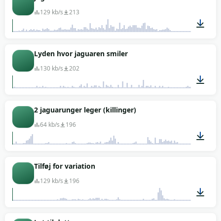
129 kb/s
213
00:02
Lyden hvor jaguaren smiler
130 kb/s
202
00:02
2 jaguarunger leger (killinger)
64 kb/s
196
00:34
Tilføj for variation
129 kb/s
196
00:04