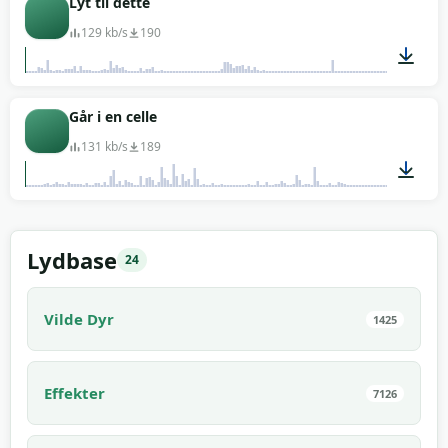
Lyt til dette
129 kb/s
190
00:04
Går i en celle
131 kb/s
189
00:01
Lydbase
24
Vilde Dyr
1425
Effekter
7126