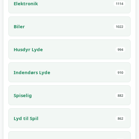
Elektronik
1114
Biler
1022
Husdyr Lyde
994
Indendørs Lyde
910
Spiselig
882
Lyd til Spil
862