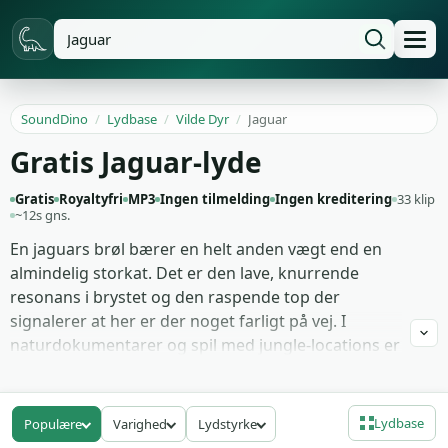
SoundDino
/
Lydbase
/
Vilde Dyr
/
Jaguar
Gratis Jaguar-lyde
Gratis
Royaltyfri
MP3
Ingen tilmelding
Ingen kreditering
33 klip
~12s gns.
En jaguars brøl bærer en helt anden vægt end en
almindelig storkat. Det er den lave, knurrende
resonans i brystet og den raspende top der
signalerer at her er der noget farligt på vej. I
naturdokumentarer og spil med jungle-locations er
det den lyd der sætter publikum på vagt før noget
overhovedet er kommet ind i frame. Optagelserne
er fanget med god dynamisk dybde, så du kan
Lydbase
Populære
Varighed
Lydstyrke
vælge mellem dramatisk eller dæmpet mix.