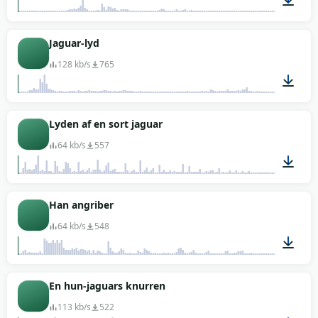
00:17
Jaguar-lyd
128 kb/s
765
00:07
Lyden af en sort jaguar
64 kb/s
557
00:03
Han angriber
64 kb/s
548
00:04
En hun-jaguars knurren
113 kb/s
522