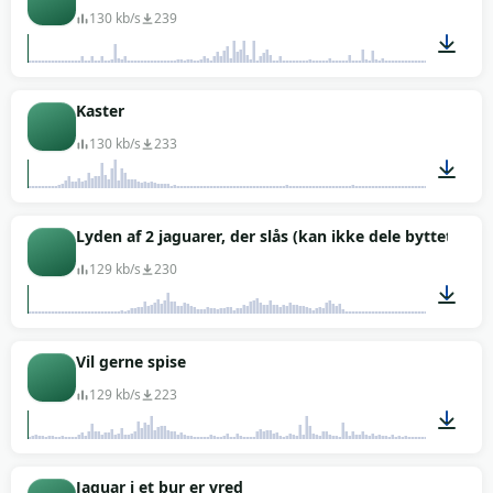
130 kb/s
239
00:02
Kaster
130 kb/s
233
00:02
Lyden af 2 jaguarer, der slås (kan ikke dele byttet)
129 kb/s
230
00:03
Vil gerne spise
129 kb/s
223
00:03
Jaguar i et bur er vred