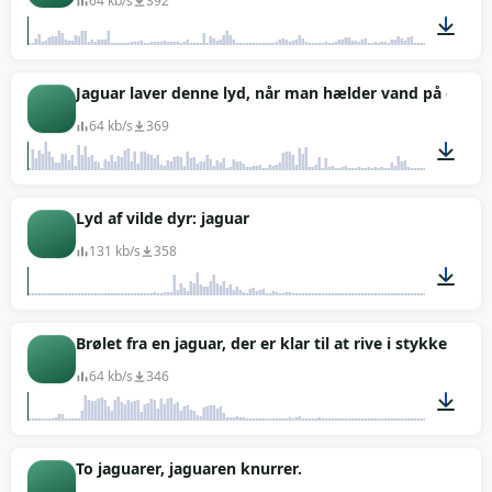
64 kb/s
392
00:14
Jaguar laver denne lyd, når man hælder vand på den
64 kb/s
369
00:12
Lyd af vilde dyr: jaguar
131 kb/s
358
00:01
Brølet fra en jaguar, der er klar til at rive i stykker
64 kb/s
346
00:04
To jaguarer, jaguaren knurrer.