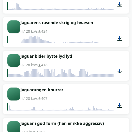
00:07
Jaguarens rasende skrig og hvæsen
128 kb/s
424
00:02
Jaguar bider bytte lyd lyd
128 kb/s
418
00:13
Jaguarungen knurrer.
128 kb/s
407
00:44
Jaguar i god form (han er ikke aggressiv)