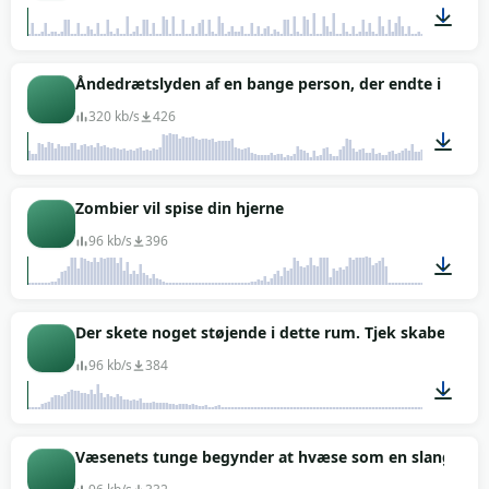
02:05
Åndedrætslyden af en bange person, der endte i et for
320 kb/s
426
00:55
Zombier vil spise din hjerne
96 kb/s
396
00:05
Der skete noget støjende i dette rum. Tjek skabet, når 
96 kb/s
384
00:11
Væsenets tunge begynder at hvæse som en slange