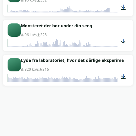
96 kb/s
332
00:04
Monsteret der bor under din seng
96 kb/s
328
00:02
Lyde fra laboratoriet, hvor det dårlige eksperiment fa
320 kb/s
316
00:30