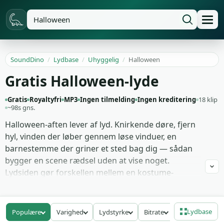
SoundDino
/
Lydbase
/
Uhyggelig
/
Halloween
Gratis Halloween-lyde
Gratis
Royaltyfri
MP3
Ingen tilmelding
Ingen kreditering
18 klip
~98s gns.
Halloween-aften lever af lyd. Knirkende døre, fjern
hyl, vinden der løber gennem løse vinduer, en
barnestemme der griner et sted bag dig — sådan
bygger en scene rædsel uden at vise noget.
Lydsiden gør forskellen mellem en kostume-
tutorial og et kort, der faktisk skræmmer seeren.
Selv en god rekvisit virker flad uden den rigtige
knirken eller hvisken bag.
Lydbase
Populære
Varighed
Lydstyrke
Bitrate