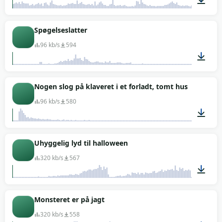
00:29
Spøgelseslatter
96 kb/s
594
00:12
Nogen slog på klaveret i et forladt, tomt hus
96 kb/s
580
00:08
Uhyggelig lyd til halloween
320 kb/s
567
01:54
Monsteret er på jagt
320 kb/s
558