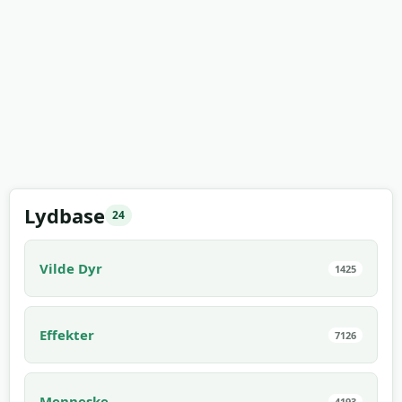
Lydbase
24
Vilde Dyr
1425
Effekter
7126
Menneske
4193