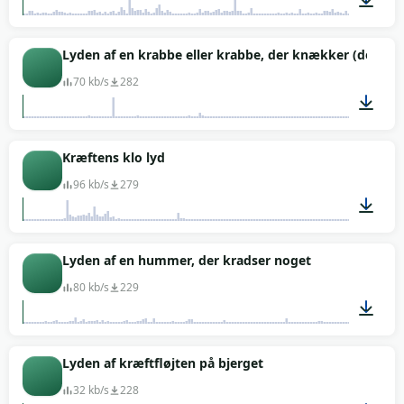
01:08
Lyden af en krabbe eller krabbe, der knækker (den blev
70 kb/s
282
00:01
Kræftens klo lyd
96 kb/s
279
00:01
Lyden af en hummer, der kradser noget
80 kb/s
229
01:10
Lyden af kræftfløjten på bjerget
32 kb/s
228