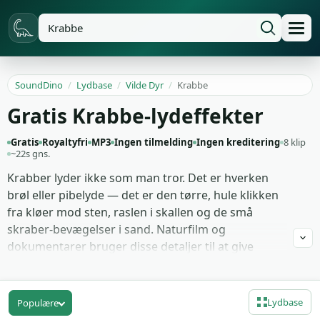
SoundDino
/
Lydbase
/
Vilde Dyr
/
Krabbe
Gratis Krabbe-lydeffekter
Gratis
Royaltyfri
MP3
Ingen tilmelding
Ingen kreditering
8 klip
~22s gns.
Krabber lyder ikke som man tror. Det er hverken
brøl eller pibelyde — det er den tørre, hule klikken
fra kløer mod sten, raslen i skallen og de små
skraber-bevægelser i sand. Naturfilm og
dokumentarer bruger disse detaljer til at give
scenen tekstur, og foley-kunstnere bruger dem til
at sælge selv en kunstig CGI-krabbe i en animation.
Lydbase
Populære
Udvalget her dækker 8 krabbe-takes: kløer der