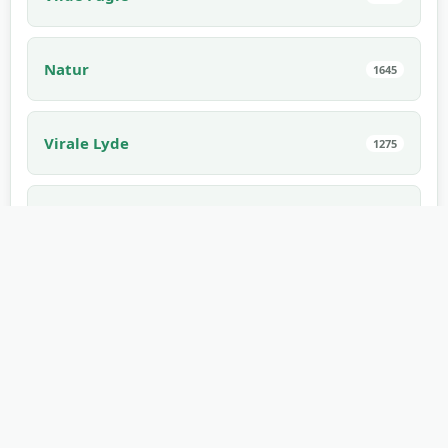
Natur
1645
Virale Lyde
1275
Sport
1171
Indendørs
1168
Uhyggelig
1168
Elektronik
1114