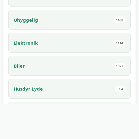
Uhyggelig
1168
Elektronik
1114
Biler
1022
Husdyr Lyde
994
Indendørs Lyde
910
Spiselig
882