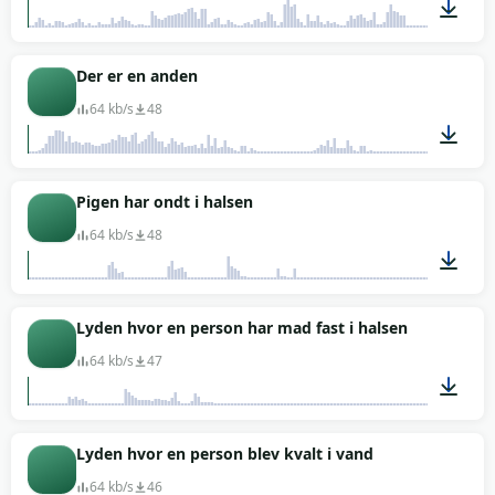
00:12
Der er en anden
64 kb/s
48
00:01
Pigen har ondt i halsen
64 kb/s
48
00:04
Lyden hvor en person har mad fast i halsen
64 kb/s
47
00:03
Lyden hvor en person blev kvalt i vand
64 kb/s
46