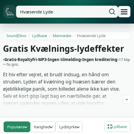
SoundDino
/
Lydbase
/
Menneske
/
Hvæsende Lyde
Gratis Kvælnings-lydeffekter
Gratis
Royaltyfri
MP3
Ingen tilmelding
Ingen kreditering
17 klip
~5s gns.
Et hiv efter vejret, et brudt indsug, en hånd om
struben. Lyden af kvælning og hvæsen bærer den
øjeblikkelige panik, som billedet alene ikke kan vise.
Selv et kort gisp lagt bag en nærbillede gør, at
seeren spænder maven uden at vide hvorfor.
Du finder rå vokale takes med tør optagelse, lette
stems uden rumklang og længere passager med
Lydbase
Populære
Varighed
Lydstyrke
skiftende intensitet. Materialet passer til thrillere,