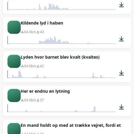
00:03
Kildende lyd i halsen
64 kb/s
43
00:01
Lyden hvor barnet blev kvalt (kvaltes)
64 kb/s
42
00:03
Her er endnu en lytning
64 kb/s
37
00:05
En mand holdt op med at trække vejret, fordi et stykk