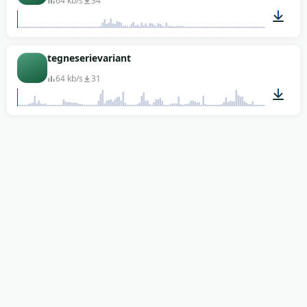
64 kb/s
34
00:01
tegneserievariant
64 kb/s
31
00:03