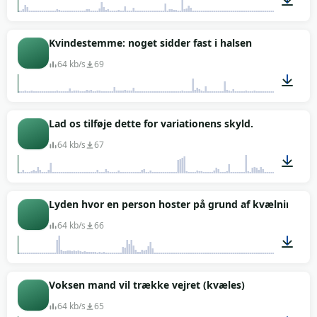
00:13
Kvindestemme: noget sidder fast i halsen
64 kb/s
69
00:04
Lad os tilføje dette for variationens skyld.
64 kb/s
67
00:07
Lyden hvor en person hoster på grund af kvælning
64 kb/s
66
00:01
Voksen mand vil trække vejret (kvæles)
64 kb/s
65