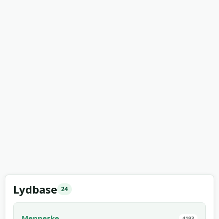
Lydbase
24
Menneske
4193