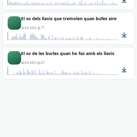
00:06
El so dels llavis que tremolen quan bufes aire
64 kb/s
71
00:09
El so de les burles quan ho fas amb els llavis
64 kb/s
67
00:01