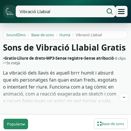
SoundDino
/
Base de sons
/
Humà
/
Vibració Llabial
Sons de Vibració Llabial Gratis
Gratis
Lliure de drets
MP3
Sense registre
Sense atribució
6 clips
~5s mitjà
La vibració dels llavis és aquell brrr humit i absurd
que els personatges fan quan estan freds, esgotats
o intentant fer riure. Funciona com a tag còmic en
animació, com a reacció exagerada en sketch i com
a recurs foley quan un actor no pot tornar a sala.
També serveix per dibuixar la textura d'un cavall
que renilla en peces infantils o de criatures
imaginàries en cinema de fantasia.
Base de sons
Populars