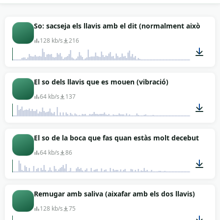
Aquí trobaràs 6 preses curtes, cada una amb una
intenció diferent: variacions de durada, intensitat
d'aire i tonalitat. Pots descarregar-les gratis en MP3
So: sacseja els llavis amb el dit (normalment això pas
i fer-les servir per a animació, podcast, sketch en
128 kb/s
216
directe, doblatge o sound design de jocs casuals. El
material és sense drets d'autor i no exigeix
atribució, així que pots integrar-lo al projecte sense
00:02
El so dels llavis que es mouen (vibració)
paperassa.
64 kb/s
137
00:02
El so de la boca que fas quan estàs molt decebut o no v
64 kb/s
86
00:08
Remugar amb saliva (aixafar amb els dos llavis)
128 kb/s
75