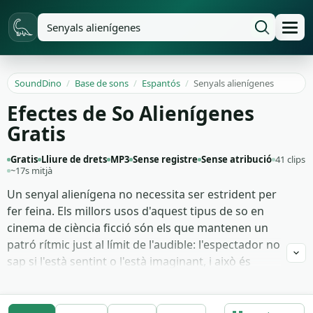
SoundDino
/
Base de sons
/
Espantós
/
Senyals alienígenes
Efectes de So Alienígenes
Gratis
Gratis
Lliure de drets
MP3
Sense registre
Sense atribució
41 clips
~17s mitjà
Un senyal alienígena no necessita ser estrident per
fer feina. Els millors usos d'aquest tipus de so en
cinema de ciència ficció són els que mantenen un
patró rítmic just al límit de l'audible: l'espectador no
sap si l'està sentint o l'està imaginant, i això és
exactament la sensació de contacte amb una
intel·ligència desconeguda.