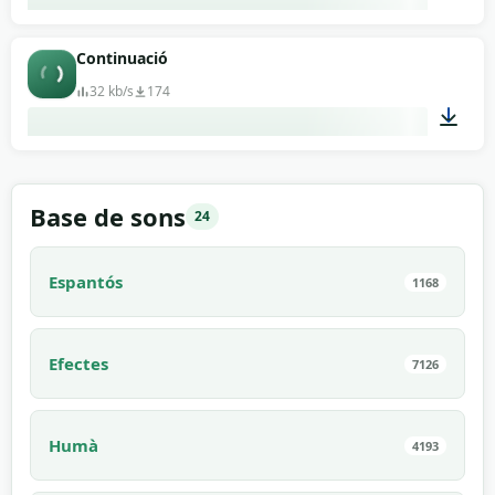
00:02
Continuació
32 kb/s
174
00:07
Base de sons
24
Espantós
1168
Efectes
7126
Humà
4193