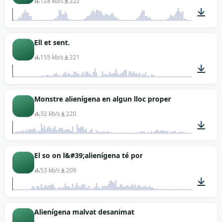
128 kb/s
222
00:15
Ell et sent.
155 kb/s
221
00:03
Monstre alienígena en algun lloc proper
32 kb/s
220
00:35
El so on l&#39;alienígena té por
53 kb/s
209
00:01
Alienígena malvat desanimat