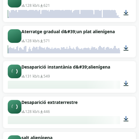
128 kb/s
621
00:06
Aterratge gradual d&#39;un plat alienígena
128 kb/s
571
00:15
Desaparició instantània d&#39;alienígena
131 kb/s
549
00:01
Desaparició extraterrestre
128 kb/s
446
00:06
salt alienígena