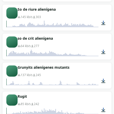
00:01
So de riure alienígena
145 kb/s
303
00:02
so de crit alienígena
64 kb/s
277
00:10
Grunyits alienígenes mutants
137 kb/s
245
00:04
Rugit
85 kb/s
242