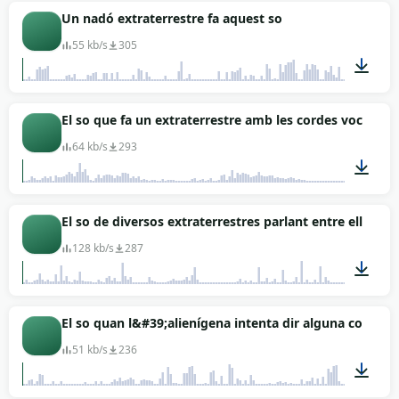
00:02
Un nadó extraterrestre fa aquest so
55 kb/s
305
00:10
El so que fa un extraterrestre amb les cordes vocals
64 kb/s
293
00:15
El so de diversos extraterrestres parlant entre ells
128 kb/s
287
01:18
El so quan l&#39;alienígena intenta dir alguna cosa a
51 kb/s
236