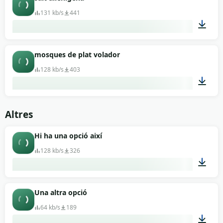
131 kb/s
441
00:01
mosques de plat volador
128 kb/s
403
00:06
Altres
Hi ha una opció així
128 kb/s
326
01:00
Una altra opció
64 kb/s
189