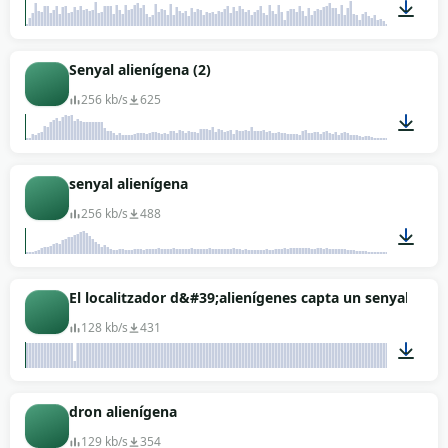
00:06
Senyal alienígena (2)
256 kb/s
625
00:35
senyal alienígena
256 kb/s
488
00:31
El localitzador d&#39;alienígenes capta un senyal
128 kb/s
431
00:12
dron alienígena
129 kb/s
354