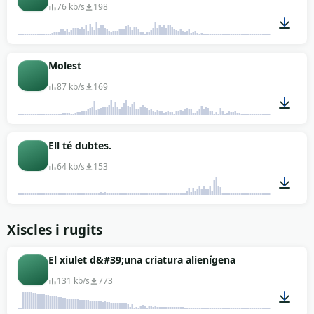
76 kb/s
198
00:02
Molest
87 kb/s
169
00:02
Ell té dubtes.
64 kb/s
153
00:02
Xiscles i rugits
El xiulet d&#39;una criatura alienígena
131 kb/s
773