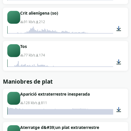
00:02
Crit alienígena (so)
91 kb/s
212
00:02
Tos
77 kb/s
174
00:01
Maniobres de plat
Aparició extraterrestre inesperada
128 kb/s
811
00:06
Aterratge d&#39;un plat extraterrestre