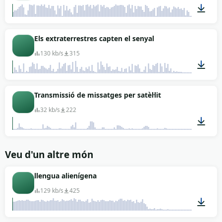
00:03
Els extraterrestres capten el senyal
130 kb/s
315
00:01
Transmissió de missatges per satèl·lit
32 kb/s
222
00:11
Veu d'un altre món
llengua alienígena
129 kb/s
425