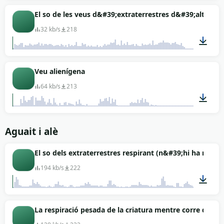
00:16
El so de les veus d&#39;extraterrestres d&#39;altres pl
32 kb/s
218
03:16
Veu alienígena
64 kb/s
213
00:01
Aguait i alè
El so dels extraterrestres respirant (n&#39;hi ha molts
194 kb/s
222
00:28
La respiració pesada de la criatura mentre corre darrer